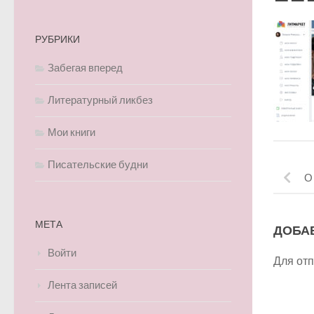
РУБРИКИ
Забегая вперед
Литературный ликбез
Мои книги
Писательские будни
О
МЕТА
ДОБА
Войти
Для от
Лента записей